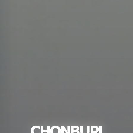
CHONBURI