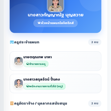
นางสาวกัญญาณัฐ บุญสวาย
หัวหน้าแผนกโลจิสติกส์
ครูประจำแผนก
2 คน
นายตฤณภพ มาหา
ข้าราชการครู
นางสาวสกุลรัตน์ ปั้นคง
พนักงานราชการทั่วไป (ครู)
ครูอัตราจ้าง / บุคลากรสนับสนุน
2 คน