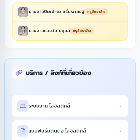
นางสาวปิยะปาณ ศรีประเสริฐ
ครูอัตราจ้าง
นางสาวแวววัน นฤมล
ครูอัตราจ้าง
บริการ / ลิงก์ที่เกี่ยวข้อง
ระบบงาน โลจิสติกส์
แบบฟอร์มติดต่อ โลจิสติกส์