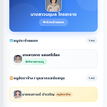
นางสาวนฤมล ไกรยะราช
หัวหน้าแผนก
ครูประจำแผนก
1 คน
นางสาวชาด แสงศรีเรือง
ข้าราชการครู
ครูอัตราจ้าง / บุคลากรสนับสนุน
1 คน
นายธนกานต์ ขำเจริญ
ครูอัตราจ้าง