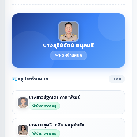
นางสุรีย์รัตน์ อนุสนธิ
หัวหน้าแผนก
ครูประจำแผนก
8 คน
นางสาวนัฐญดา กาละพัฒน์
ข้าราชการครู
นางสาวชูศรี เกลียวสกุลโกวิท
ข้าราชการครู